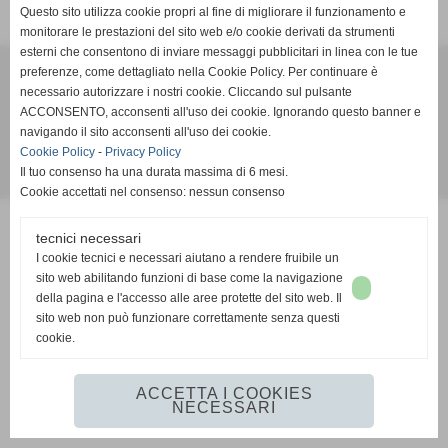
Questo sito utilizza cookie propri al fine di migliorare il funzionamento e
monitorare le prestazioni del sito web e/o cookie derivati da strumenti
esterni che consentono di inviare messaggi pubblicitari in linea con le tue
A.S.D.Pallacanestro Agliana 2000
preferenze, come dettagliato nella Cookie Policy. Per continuare è
via goldoni snc - Agliana (Pistoia)
necessario autorizzare i nostri cookie. Cliccando sul pulsante
P.I. 01407070471 C.F 01407070471
ACCONSENTO, acconsenti all'uso dei cookie. Ignorando questo banner e
navigando il sito acconsenti all'uso dei cookie.
mail:012950@spes.fip.it
Cookie Policy
-
Privacy Policy
Il tuo consenso ha una durata massima di 6 mesi.
Realizzazione siti web www.sitoper.it
Cookie accettati nel consenso: nessun consenso
tecnici necessari
I cookie tecnici e necessari aiutano a rendere fruibile un
sito web abilitando funzioni di base come la navigazione
della pagina e l'accesso alle aree protette del sito web. Il
sito web non può funzionare correttamente senza questi
cookie.
ACCETTA I COOKIES
NECESSARI