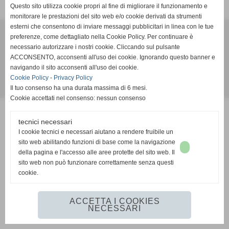
Questo sito utilizza cookie propri al fine di migliorare il funzionamento e
monitorare le prestazioni del sito web e/o cookie derivati da strumenti
esterni che consentono di inviare messaggi pubblicitari in linea con le tue
A.S.D.Pallacanestro Agliana 2000
preferenze, come dettagliato nella Cookie Policy. Per continuare è
via goldoni snc - Agliana (Pistoia)
necessario autorizzare i nostri cookie. Cliccando sul pulsante
P.I. 01407070471 C.F 01407070471
ACCONSENTO, acconsenti all'uso dei cookie. Ignorando questo banner e
mail:012950@spes.fip.it
navigando il sito acconsenti all'uso dei cookie.
Cookie Policy
-
Privacy Policy
Il tuo consenso ha una durata massima di 6 mesi.
Realizzazione siti web www.sitoper.it
Cookie accettati nel consenso: nessun consenso
tecnici necessari
I cookie tecnici e necessari aiutano a rendere fruibile un
sito web abilitando funzioni di base come la navigazione
della pagina e l'accesso alle aree protette del sito web. Il
sito web non può funzionare correttamente senza questi
cookie.
ACCETTA I COOKIES
NECESSARI