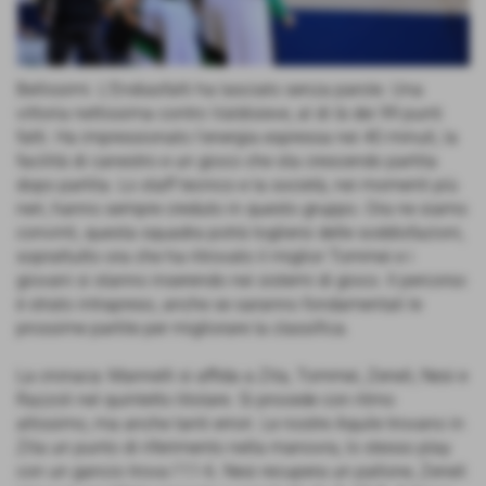
Bellissimi. L’Endiasfalti ha lasciato senza parole. Una
vittoria nettissima contro Valdisieve, al di là dei 99 punti
fatti. Ha impressionato l’energia espressa nei 40 minuti, la
facilità di canestro e un gioco che sta crescendo partita
dopo partita. Lo staff tecnico e la società, nei momenti più
neri, hanno sempre creduto in questo gruppo. Ora ne siamo
convinti, questa squadra potrà togliersi delle soddisfazioni,
soprattutto ora che ha ritrovato il miglior Tommei e i
giovani si stanno inserendo nei sistemi di gioco. Il percorso
è strato intrapreso, anche se saranno fondamentali le
prossime partite per migliorare la classifica.
La cronaca: Mannelli si affida a Zita, Tommei, Zeneli, Nesi e
Razzoli nel quintetto titolare. Si procede con ritmo
altissimo, ma anche tanti errori. Le nostre Aquile trovano in
Zita un punto di riferimento nella manovra, lo stesso play
con un gancio trova l'11-6. Nesi recupera un pallone, Zeneli