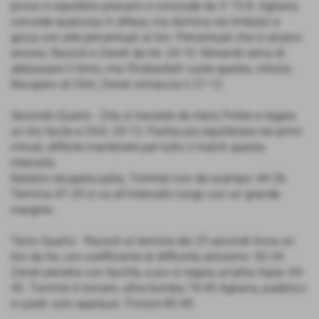
prova in equilibrio precario e conclude da 3: 15-8. Agliana
concede qualcosa in difesa, ma domina nei rimbalzi e
gioca con alte percentuali al tiro. Percentuali che si alzano
ancora, Razzoli e Zeneli da tre: 24-10. Morandi cerca di
abbassare il ritmo, ma l'Endiasfalti vuole questa, vittoria.
Recupero di Chiti, Zeneli schiaccia il 27-12.
Secondo Quarto - Zita si traveste da Harry Potter e regala
un tiro facile a Chiti: 29-13. Partita più equilibrata nei primi
minuti, difficile mantenere per tutto il match questa
intensità.
Natalini recupera palla, Tommei non dà scampo: 44-26.
Termina 47-29 si va all'intervallo lungo con un grande
margine.
Terzo Quarto - Razzoli al termine dei 25 secondi trova un
tiro da tre, con coefficiente di difficoltà altissimo: 50-34.
Zeneli penetra con facilità, e poi si regala un’altra tripla: 69-
45. Tommei è tornato, altra bomba 74-45 Agliana, pubblico
in piedi: solo applausi. Finisce 80-49.