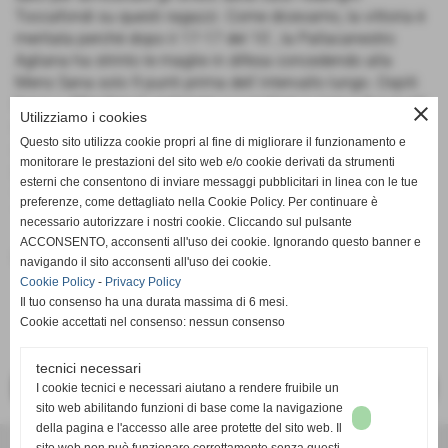
Toccafondi su questi ragazzi. Come dicevamo, la vittoria è
meritata perchè dopo il 17-17 del 10´, la Pallacanestro
Agliana ha strinto le maglie in difesa concedendo alla
Mens Sana solo 9 punti prima dell´intervallo lungo. Ospiti
bravi a difendere il vantaggio e a portare a casa i due punti
close
Utilizziamo i cookies
nonostante il ritorno dei senesi nel finale di gara. "L´
Questo sito utilizza cookie propri al fine di migliorare il funzionamento e
applicazione difensiva, cresciuta fortemente nel corso della
monitorare le prestazioni del sito web e/o cookie derivati da strumenti
gara, e la precisione al tiro soprattutto dalla lunga distanza
esterni che consentono di inviare messaggi pubblicitari in linea con le tue
- ha spiegato coach Federighi - sono state le chiavi per un
preferenze, come dettagliato nella Cookie Policy. Per continuare è
´importante vittoria".
necessario autorizzare i nostri cookie. Cliccando sul pulsante
ACCONSENTO, acconsenti all'uso dei cookie. Ignorando questo banner e
Ufficio Stampa Pall. Agliana 2000
navigando il sito acconsenti all'uso dei cookie.
Cookie Policy
-
Privacy Policy
Il tuo consenso ha una durata massima di 6 mesi.
Cookie accettati nel consenso: nessun consenso
tecnici necessari
I cookie tecnici e necessari aiutano a rendere fruibile un
<< PRECEDENTE
SUCCESSIVO >>
sito web abilitando funzioni di base come la navigazione
della pagina e l'accesso alle aree protette del sito web. Il
A.S.D.Pallacanestro Agliana 2000