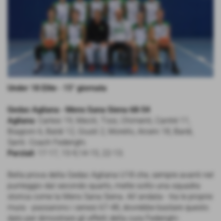
Under 18 Elite - 15° giornata
Gedac Agliana - Mens Sana Siena 68-54
Agliana
: Carlesi 19, Meciti, Tissi, Chimenti, Cantré 11,
Biagioni 6, Baldi 12, Giusti 2, Morello, Arceni 18, Bardi,
Santi. Coach Federighi.
Parziali
: 17-17, 15-9,14-15, 22-13.
Bella prova della Gedac Agliana U18 che, sempre avanti nel
punteggio dal secondo quarto, mette sotto una squadra
storica come la Mens Sana Siena. All´andata - tra le proprie
mura - passarono i senesi 67-48, dovrebbe bastare questo
dato per dimostrare gli effetti della cura Federighi-