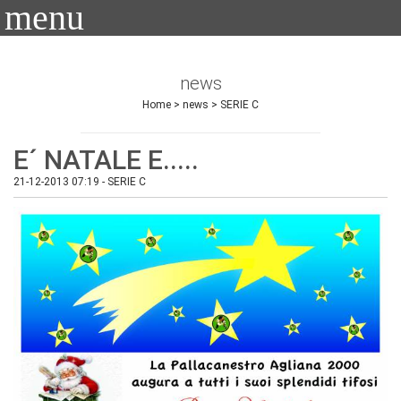
menu
UA-112080758-1
se
news
Home
>
news
>
SERIE C
yboard_arrow_right
E´ NATALE E.....
yboard_arrow_right
21-12-2013 07:19
-
SERIE C
yboard_arrow_right