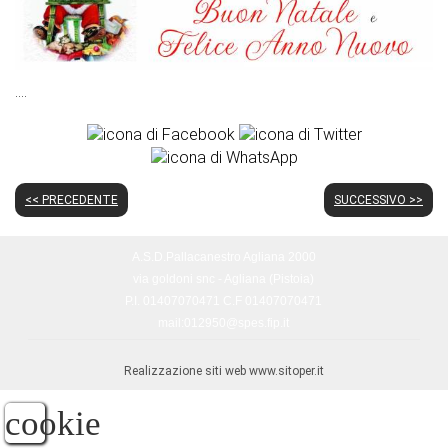
....
<< PRECEDENTE
SUCCESSIVO >>
A.S.D.Pallacanestro Agliana 2000
via goldoni snc - Agliana (Pistoia)
P.I. 01407070471 C.F 01407070471
mail:012950@spes.fip.it
Realizzazione siti web www.sitoper.it
cookie