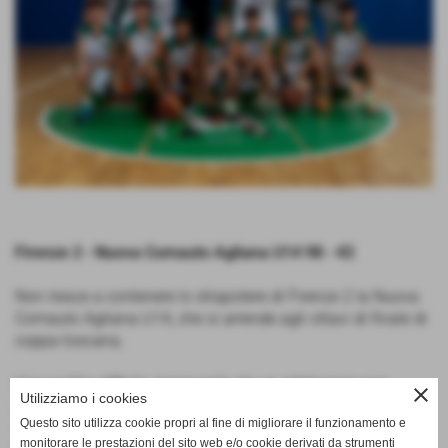
Firenze 2 - Nuova Comauto Agliana U14 98 - 43
Non riesce a contenere lo strapotere di Firenze 2 la Nuova
Comauto Agliana U14, che si arrende agli ottavi di finale di
coppa toscana.
Una partita difficile, innervosita da un arbitraggio non
close
Utilizziamo i cookies
all'altezza; ma che ha visto trionfare meritatamente i
Questo sito utilizza cookie propri al fine di migliorare il funzionamento e
fiorentini.
monitorare le prestazioni del sito web e/o cookie derivati da strumenti