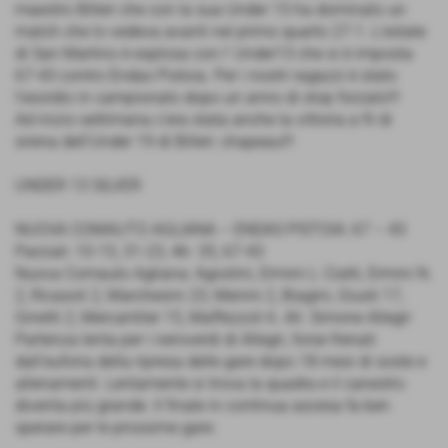
maestro Billeri che con la sua Under 15 ha dominato un
match che lo vedeva avanti nel primo quarto 27-1. L'estate
di San Martino è esplosa con l' Under13 che si è imposta
67-43 contro Endas Pistoia. Per i nostri ragazzi è stato
l’esordio in campionato dopo un anno di stop forzato!!!
Ad inizio settimana c'era stata anche la vittoria a fil di
sirena dell'Under 19 di Billeri: chapeau!!!
UNDER 13 SILVER
NUOVA COMAUTO AGLIANA – ENDAS PISTOIA: 67 – 43
Parziali: 10-15, 31-23, 46- 35, 67-43
Nuova Comauto Agliana: Agostini, Ermini L: Ciatti, Ermini N.
2, Ricasoli 2, Marchesini 23, Menini 2, Biagini, Giusti 17,
Ginetti 2, Mercantiler 15, Maffezzoli 6. All. Simone Allegri
Partenza lenta per i neroverdi di Allegri, forse frenati
dall’euforia della ripresa delle gare dopo 18 mesi di soste e
allenamenti. Lentamente si trova la quadra e il canestro
diventa più grande. Il finale in continua ascesa fa ben
sperare per le prossime gare.