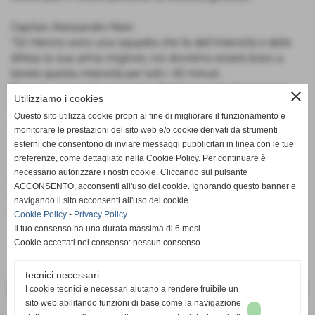
Capitan Alessandro Nieri:
"Gli Herons sono una squadra che fa dell'intensità e delle
difesa la sua arma migliore, noi dovremo essere bravi a
tenere questa intensità per tutti i 40 minuti.
Prevedo una partita maschia. Dobbiamo sfruttare le loro
close
Utilizziamo i cookies
lacune, nessuna compagine è perfetta.
Questo sito utilizza cookie propri al fine di migliorare il funzionamento e
Arriviamo a questa partita dopo la sconfitta maturata negli
monitorare le prestazioni del sito web e/o cookie derivati da strumenti
ultimi secondi contro Castelfiorentino, abbiamo gettato via
esterni che consentono di inviare messaggi pubblicitari in linea con le tue
due punti: non possiamo più perdere queste occasioni e
preferenze, come dettagliato nella Cookie Policy. Per continuare è
abbiamo lavorato anche sotto questo punto di vista.
necessario autorizzare i nostri cookie. Cliccando sul pulsante
Poi confido nel calore del nostro pubblico che è davvero
ACCONSENTO, acconsenti all'uso dei cookie. Ignorando questo banner e
fondamentale, gli Herons sono una squadra forte ma non
navigando il sito acconsenti all'uso dei cookie.
imbattibile: crediamoci".
Cookie Policy
-
Privacy Policy
Il tuo consenso ha una durata massima di 6 mesi.
Cookie accettati nel consenso: nessun consenso
tecnici necessari
<< PRECEDENTE
SUCCESSIVO >>
I cookie tecnici e necessari aiutano a rendere fruibile un
sito web abilitando funzioni di base come la navigazione