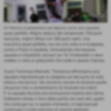
Gli Herons si presentano ad Agliana come una squadra
quasi perfetta. Miglior attacco del campionato 768 punti
realizzati, miglior difesa con 598 punti subiti. Una
macchina quasi perfetta, ma che una volta si è inceppata,
contro il Prato in trasferta. Dimostrando che nessuna
squadra è imbattibile, domani ore 18, l'Endiasfalti ci deve
credere: ci sarà un palazzetto che crede in questa impresa.
Coach Tommaso Mannelli: "Domenica affrontiamo una
squadra importante per la categoria sia dal punto di vista
atletico che tecnico. Noi dovremo cercare di sfruttare quelle
situazioni che ci consentiranno di rimanere nel match.
E' la squadra favorita alla promozione insieme alla Gema.
Dobbiamo tenere il ritmo della partita che sarà alto, quello
che conta per noi, in questo momento, è migliorare per
continuare il nostro percorso di crescita generale".