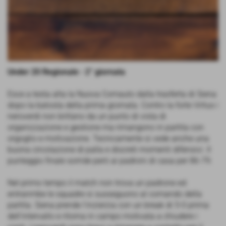
Under 20 Regionale - 2° giornata
Esce a testa alta la Nuova Comauto dalla trasferta di Siena
dopo la batosta della prima giornata. Contro la forte Virtus i
neroverdi non brillano da un punto di vista di
organizzazione e gestione ma rimangono in partita con
orgoglio e motivazione. Tecnicamente si vede anche una
buona circolazione di palla e discreti momenti difensivi. Il
punteggio finale sorride però ai padroni di casa per 86-79.
Nel primo tempo il match non trova un padrone ed
entranmbe le squadre si susseguono al comando della
partita. Siena prende l'inzierzia con un break di 5-0 prima
dell'intervallo e ritorna in campo motivata a chiudere i