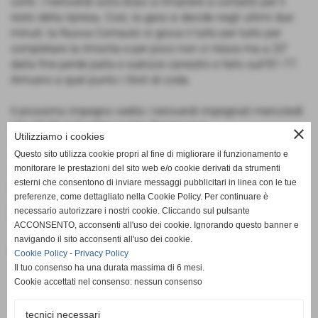
conti. I neroverdi sono bravi a rimanere a contatto per il
resto della ripresa. Così, la gara si decide negli ultimi due
minuti: la Nuova Comauto si gioca il tutto per tutto per
completare la rimonta e per poco non ci riesce ma a 20"
dalla fine perde palla e subisce canestro e fallo sull'81-77.
Arrivano a quel punto i titoli di coda.
Il prossimo impegno vedrà i neroverdi impegnati mercoledì
alle 19.30 al Capitini contro Terranuova.
close
Utilizziamo i cookies
Questo sito utilizza cookie propri al fine di migliorare il funzionamento e
TABELLINO
monitorare le prestazioni del sito web e/o cookie derivati da strumenti
esterni che consentono di inviare messaggi pubblicitari in linea con le tue
Virtus Siena - Nuova Comauto Agliana 86-79
preferenze, come dettagliato nella Cookie Policy. Per continuare è
Agliana
: Gori, Santi, D'Alò, Tissi 16, Giusti 19, Drovandi 2,
necessario autorizzare i nostri cookie. Cliccando sul pulsante
Carlesi 6, Rossi 3, Arceni 21, Gaiffi, Cantrè 7, Bettazzi 4. All.
ACCONSENTO, acconsenti all'uso dei cookie. Ignorando questo banner e
Toccafondi, ass. Piccioli
navigando il sito acconsenti all'uso dei cookie.
Parziali
: 18-15, 42-37, 61-55
Cookie Policy
-
Privacy Policy
Il tuo consenso ha una durata massima di 6 mesi.
Cookie accettati nel consenso: nessun consenso
tecnici necessari