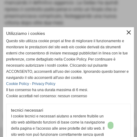
mancando il definitivo aggancio. La Gedac ha quindi
ripreso il controllo palle perse e vinto un finale che si
preannunciava complicato, festeggiando una nuova
vittoria dopo oltre due mesi.
close
Utilizziamo i cookies
TABELLINO
Questo sito utilizza cookie propri al fine di migliorare il funzionamento e
monitorare le prestazioni del sito web e/o cookie derivati da strumenti
Gedac Agliana - Bellaria Pontedera 62-58
esterni che consentono di inviare messaggi pubblicitari in linea con le tue
Agliana
: Ceccuti 5, Bogani 9, Gherardeschi 2, Chiti 6, Bovani
preferenze, come dettagliato nella Cookie Policy. Per continuare è
12, Castellani 4, Alessandro 4, Izzo 4, Banfi 7, Rubetti
necessario autorizzare i nostri cookie. Cliccando sul pulsante
Bartoletti, Guarducci 9, Modesti. All. Toccafondi
ACCONSENTO, acconsenti all'uso dei cookie. Ignorando questo banner e
Parziali
: 16-18, 34-23, 48-37
navigando il sito acconsenti all'uso dei cookie.
Cookie Policy
-
Privacy Policy
Il tuo consenso ha una durata massima di 6 mesi.
Cookie accettati nel consenso: nessun consenso
tecnici necessari
I cookie tecnici e necessari aiutano a rendere fruibile un
<< PRECEDENTE
SUCCESSIVO >>
sito web abilitando funzioni di base come la navigazione
della pagina e l'accesso alle aree protette del sito web. Il
A.S.D.Pallacanestro Agliana 2000
sito web non può funzionare correttamente senza questi