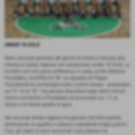
UNDER 18 GOLD
Nella seconda giornata del girone di ritorno è tornata alla
vittoria la Gedac Agliana nel campionato under 18 Gold. Lo
ha fatto con non poca sofferenza, in casa, contro Bellaria
Pontedera, sconfitta 62-58. La squadra di Filippo
Toccafondi ha comandato tutto il primo tempo - portandosi
sul 31-16 al 18’ - ma alcune sbavature negli ultimi minuti
hanno consentito a Pontedera di accorciare sul -11 al
riposo e di tenere aperta la gara.
Nel secondo tempo Agliana ha giocato tutt'altra partita,
diminuendo la qualità in attacco e perdendo troppi palloni.
Così, gli ospiti si sono avvicinati a più riprese ma