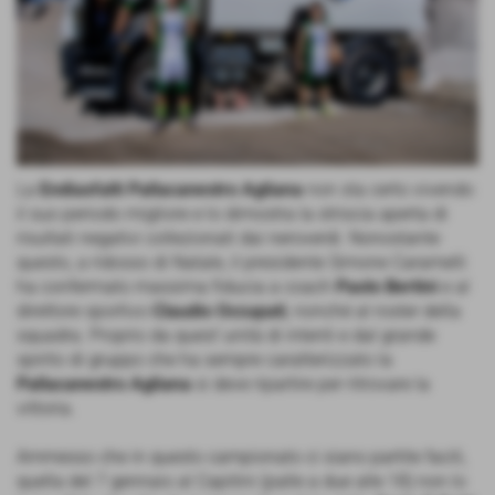
La
Endiasfalti Pallacanestro Agliana
non sta certo vivendo
il suo periodo migliore e lo dimostra la striscia aperta di
risultati negativi collezionati dai neroverdi. Nonostante
questo, a ridosso di Natale, il presidente Simone Caramelli
ha confermato massima fiducia a coach
Paolo Bertini
e al
direttore sportivo
Claudio Occupati
, nonché al roster della
squadra. Proprio da quest´unità di intenti e dal grande
spirito di gruppo che ha sempre caratterizzato la
Pallacanestro Agliana
si deve ripartire per ritrovare la
vittoria.
Ammesso che in questo campionato ci siano partite facili,
quella del 7 gennaio al Capitini (palle a due alle 18) non lo