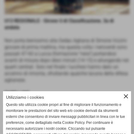
U13 REGIONALE - Girone U di Classificazione, 3a di
andata
Non porta benissimo alla Gedac Agliana di Simone Vizzini
giocare di prima mattina, ma questa volta i neroverdi sono
passati 47-60 a Lucca (formazione "nera") portandosi
avanti di misura dopo dieci minuti (14-15) e allungando nei
quarti centrali. Solo nel finale i lucchesi hanno dato un
accenno di rimonta, sfruttando qualche lacuna della difesa
aglianese.
TABELLINO
close
Utilizziamo i cookies
Questo sito utilizza cookie propri al fine di migliorare il funzionamento e
Gedac Agliana - Junior Lucca Nera 47-60
monitorare le prestazioni del sito web e/o cookie derivati da strumenti
Agliana
: Bolognesi 6, Leoni 5, Verdiani, Marchesini, Tinti,
esterni che consentono di inviare messaggi pubblicitari in linea con le tue
Malevolti F. 18, Vizzini 5, Pescari, Colarusso 10, Biondino,
preferenze, come dettagliato nella Cookie Policy. Per continuare è
Malevolti S. 16. Coach Vizzini.
necessario autorizzare i nostri cookie. Cliccando sul pulsante
Parziali
: 14-15, 11-15, 10-18, 12-12.