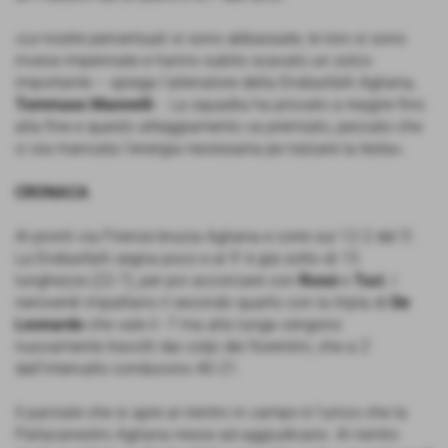
«Le nostre percentuali si sono abbassate, le loro si sono
invece impennate e hanno subito scavato un solco
importante – spiega l’allenatore della Endiasfalti Agliana,
Tommaso Mannelli
-. La squadra ha provato a reagire fino
alla fine e questo atteggiamento va premiato, peccato che
ci sia mancata l’energia necessaria pe rialzare la testa».
CRONACA
Al pronti via Firenze brucia Agliana e corre sul 12-2 del 5’.
La Endiasfalti segna poco e al 9’ è già sotto di 15
lunghezze (22-7), per poi accorciare con
Rossi
e
Tuci
. I
neroverdi impattano il secondo quarto con la tripla di
De
Leonardo
che vale il -7 ma alla lunga vengono
nuovamente travolti dai colpi dei fiorentini, che a 2’
dall’intervallo conducono 40-21.
Il parziale che si apre al rientro in campo è l’unico che la
Pallacanestro Agliana riesce ad aggiudicarsi. Al rientro