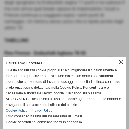
dagli spogliatoi la Endiasfalti segna 11 punti e ne subisce 9
ma non arriva quel break capace di impensierire i locali e
Firenze continua a viaggiare sopra i venti punti di
vantaggio. Un trend a senso unico che si ripete anche negli
ultimi 10’.
TABELLINO
Pino Firenze - Endiasfalti Agliana 78-50
Firenze
: Filippi 14, Passoni 20, Goretti 7, Poltroneri 10,
close
Utilizziamo i cookies
Marotta 5, Neri, Merlo 4, Borsetti Parras, Verrigni 9, Biagini
Questo sito utilizza cookie propri al fine di migliorare il funzionamento e
9, Forzieri, Zappia. All. Del Re
monitorare le prestazioni del sito web e/o cookie derivati da strumenti
Agliana
: Bogani 10, Rossi 17, Nieri, Tuci 12, Cavicchi,
esterni che consentono di inviare messaggi pubblicitari in linea con le tue
Zaccariello 2, De Leonardo 3, Razzoli, Arceni, Salvi 6. All.
preferenze, come dettagliato nella Cookie Policy. Per continuare è
Mannelli
necessario autorizzare i nostri cookie. Cliccando sul pulsante
Parziali
: 22-10, 44-21, 53-32
ACCONSENTO, acconsenti all'uso dei cookie. Ignorando questo banner e
navigando il sito acconsenti all'uso dei cookie.
Cookie Policy
-
Privacy Policy
Il tuo consenso ha una durata massima di 6 mesi.
Cookie accettati nel consenso: nessun consenso