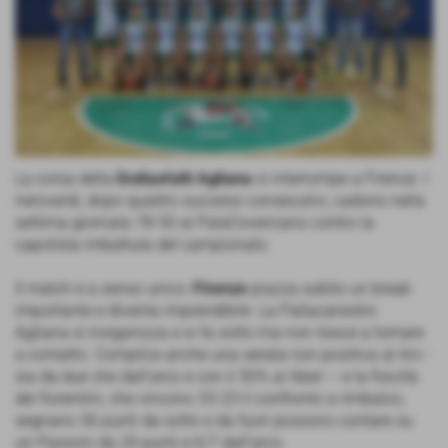
La corsa della
Endiasfalti Agliana
si interrompe a Firenze. I
neroverdi, dopo quattro successi consecutivi, cadono nella
settima giornata 78-50 al PalaCoverciano contro la
capolista imbattuta del campionato.
Il match è a senso unico:
Firenze
piazza subito un break
importante e diventa imprendibile. La Pallacanestro
Agliana si riorganizza e si fa sotto ma non riesce a tornare
a contatto. Complice anche una serata non positiva al tiro -
sia da due che dall’arco e con il 50% ai liberi – e la fisicità
dei fiorentini, che vincono 33-23 il confronto a rimbalzo,
segnano 36 punti da sotto e da fuori possono contare su
un Passoni da 20 punti e 6/7 dall’arco.